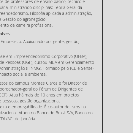
 de professores de ensino básico, técnico e
ia, ministrando disciplinas: Teoria Geral da
eendedorismo, Filosofia aplicada a administração,
 e Gestão do agronegócio.
nto de carreira profissional.
alves
 Empreteco. Apaixonado por gente, gestão,
se em Empreendedorismo Corporativo (UFBA),
a de Pessoas (UGF), cursou MBA em Gerenciamento
 Administração (IFNMG). Formado pelo ICE e Sense-
acto social e ambiental.
jetos do campus Montes Claros e foi Diretor de
oordenador-geral do Fórum de Dirigentes de
P). Atua há mais de 10 anos em projetos
e pessoas, gestão organizacional,
ra e empregabilidade. É co-autor de livros na
nizacional. Atuou no Banco do Brasil S/A, Banco do
DL/ACI de Januária.