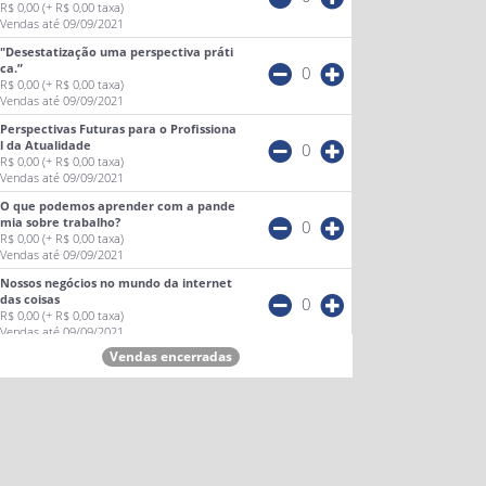
R$ 0,00
(+ R$ 0,00 taxa)
Vendas até 09/09/2021
"Desestatização uma perspectiva práti
ca.”
0
R$ 0,00
(+ R$ 0,00 taxa)
Vendas até 09/09/2021
Perspectivas Futuras para o Profissiona
l da Atualidade
0
R$ 0,00
(+ R$ 0,00 taxa)
Vendas até 09/09/2021
O que podemos aprender com a pande
mia sobre trabalho?
0
R$ 0,00
(+ R$ 0,00 taxa)
Vendas até 09/09/2021
Nossos negócios no mundo da internet
das coisas
0
R$ 0,00
(+ R$ 0,00 taxa)
Vendas até 09/09/2021
Vendas encerradas
Como criar um site profissional sem sa
ber programação?
0
R$ 0,00
(+ R$ 0,00 taxa)
Vendas até 09/09/2021
Desenvolva seu potencial empreended
or
0
R$ 0,00
(+ R$ 0,00 taxa)
Vendas até 09/09/2021