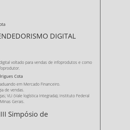
ota
ENDEDORISMO DIGITAL
gital voltado para vendas de infoprodutos e como
foprodutor.
drigues Cota
raduando em Mercado Financeiro.
gia de vendas.
s; VLI (Vale logística Integrada); Instituto Federal
Minas Gerais.
XIII Simpósio de