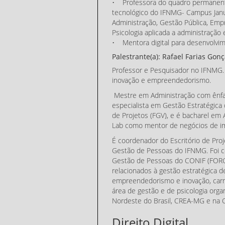
• Professora do quadro permanente
tecnológico do IFNMG- Campus Január
Administração, Gestão Pública, Empr
Psicologia aplicada a administração
• Mentora digital para desenvolvime
Palestrante(a): Rafael Farias Gonç
Professor e Pesquisador no IFNMG.
inovação e empreendedorismo.
Mestre em Administração com ênfa
especialista em Gestão Estratégic
de Projetos (FGV), e é bacharel em
Lab como mentor de negócios de imp
É coordenador do Escritório de Pro
Gestão de Pessoas do IFNMG. Foi c
Gestão de Pessoas do CONIF (FORGE
relacionados à gestão estratégica d
empreendedorismo e inovação, carrei
área de gestão e de psicologia orga
Nordeste do Brasil, CREA-MG e na C
Direito Digital