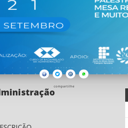
Facebook
Twitter
Linkedin
Whatsapp
compartilhe
dministração
ESCRIÇÃO