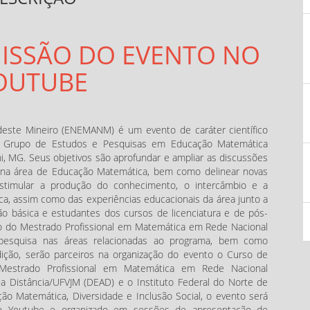
MISSÃO DO EVENTO NO
OUTUBE
ste Mineiro (ENEMANM) é um evento de caráter científico
elo Grupo de Estudos e Pesquisas em Educação Matemática
, MG. Seus objetivos são aprofundar e ampliar as discussões
s na área de Educação Matemática, bem como delinear novas
estimular a produção do conhecimento, o intercâmbio e a
ica, assim como das experiências educacionais da área junto a
o básica e estudantes dos cursos de licenciatura e de pós-
rio do Mestrado Profissional em Matemática em Rede Nacional
pesquisa nas áreas relacionadas ao programa, bem como
edição, serão parceiros na organização do evento o Curso de
Mestrado Profissional em Matemática em Rede Nacional
a Distância/UFVJM (DEAD) e o Instituto Federal do Norte de
o Matemática, Diversidade e Inclusão Social, o evento será
elo Youtube e organizado em sessões de apresentação de