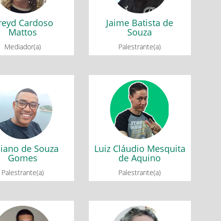
Geogebra no ensino de
matemática
reyd Cardoso
Jaime Batista de
Mattos
Souza
Mediador(a)
Palestrante(a)
iano de Souza
Luiz Cláudio Mesquita
Gomes
de Aquino
edonda: Em defesa da
Minicurso 3: Jogos
ersidade e inclusão
matemáticos no Geogebra
iano de Souza
Luiz Cláudio Mesquita
Gomes
de Aquino
Palestrante(a)
Palestrante(a)
lmar Melo de
Tatiane Nogueira
Souza
Santanna