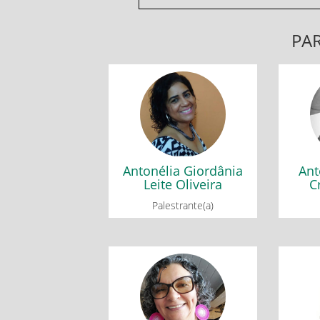
PAR
Antonélia Giordânia
Ant
Leite Oliveira
C
Mesa redonda: Em defesa da
Ferram
diversidade e inclusão
no E
Antonélia Giordânia
Ant
Leite Oliveira
C
Palestrante(a)
Édila Coswosk
G
Mesa redonda: Matemática
Mesa r
sustentabilidade e inclusão
div
social