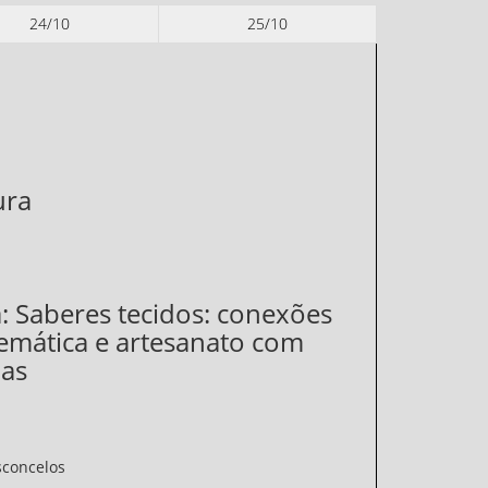
24/10
25/10
ura
a: Saberes tecidos: conexões
emática e artesanato com
as
asconcelos