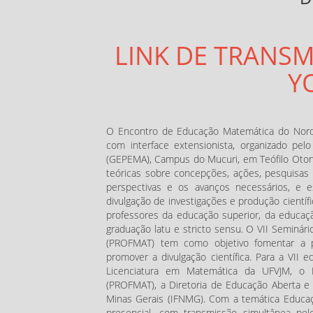
LINK DE TRANS
Y
O Encontro de Educação Matemática do Norde
com interface extensionista, organizado p
(GEPEMA), Campus do Mucuri, em Teófilo Otoni
teóricas sobre concepções, ações, pesquisa
perspectivas e os avanços necessários, e 
divulgação de investigações e produção científ
professores da educação superior, da educaçã
graduação latu e stricto sensu. O VII Seminá
(PROFMAT) tem como objetivo fomentar a 
promover a divulgação científica. Para a VII 
Licenciatura em Matemática da UFVJM, o 
(PROFMAT), a Diretoria de Educação Aberta e 
Minas Gerais (IFNMG). Com a temática Educaçã
presencial, com transmissão simultânea p