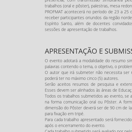
trabalhos (oral e pôster), palestras, mesa red
PROFMAT acontecerá no período de 23 a 25 d
receber participantes oriundos da região nord
Espírito Santo, além de docentes convidados
sessões de apresentação de trabalhos.
APRESENTAÇÃO E SUBMIS
O evento adotará a modalidade do resumo s
palavras contendo o tema, o objetivo, o proble
O autor que irá submeter não necessita ser 
poderá ter no máximo cinco (5) autores.
Serão aceitos resumos de pesquisa e extens
Esses devem ser alinhados às áreas de Educa
Todos os trabalhos submetidos ao evento, se a
na forma comunicação oral ou Pôster. A form
dimensão do Pôster deverá ser de 90 cm de la
para fixação em tripé.
Para cada trabalho apresentado será fornecid
após o encerramento do evento.
Cada trabalho submetido será avaliado por pelo