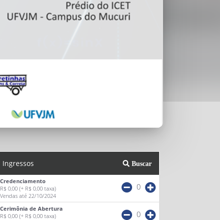
Ingressos
Buscar
Credenciamento
0
R$ 0,00
(+ R$ 0,00 taxa)
Vendas até 22/10/2024
Cerimônia de Abertura
0
R$ 0,00
(+ R$ 0,00 taxa)