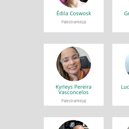
Édila Coswosk
G
Palestrante(a)
Kyrleys Pereira
Luc
Vasconcelos
Palestra de Abertura: Saberes
Mesa r
tecidos: conexões entre
div
Educação Matemática e
artesanato com mulheres
Kyrleys Pereira
Luc
quilombolas
Vasconcelos
Palestrante(a)
Mauro Sérgio Motta
No
Schettino