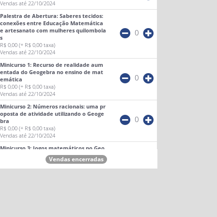
Vendas até 22/10/2024
Palestra de Abertura: Saberes tecidos:
conexões entre Educação Matemática
e artesanato com mulheres quilombola
0
s
R$ 0,00
(+ R$ 0,00 taxa)
Vendas até 22/10/2024
Minicurso 1: Recurso de realidade aum
entada do Geogebra no ensino de mat
0
emática
R$ 0,00
(+ R$ 0,00 taxa)
Vendas até 22/10/2024
Minicurso 2: Números racionais: uma pr
oposta de atividade utilizando o Geoge
0
bra
R$ 0,00
(+ R$ 0,00 taxa)
Vendas até 22/10/2024
Minicurso 3: Jogos matemáticos no Geo
gebra
0
Vendas encerradas
R$ 0,00
(+ R$ 0,00 taxa)
Vendas até 22/10/2024
Sessão de Pôsteres e Comunicação Ora
l
0
R$ 0,00
(+ R$ 0,00 taxa)
Vendas até 22/10/2024
Momento Cultural