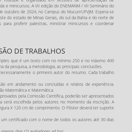
onda e minicursos. A VII edição do ENEMANM / VII Seminário do
e outubro de 2024, no Campus do Mucuri/UFVJM. Espera-se
este do estado de Minas Gerais, do sul da Bahia e do norte de
 para proferir palestras, ministrar minicursos e coordenar
SÃO DE TRABALHOS
imples que é um texto com no mínimo 250 e no máximo 400
ma da pesquisa, a metodologia, as principais conclusões.
necessariamente o primeiro autor do resumo. Cada trabalho
ão em andamento ou concluídas e relatos de experiência.
ção Matemática e Matemática.
provados pela Comissão Científica, poderão ser apresentados
a será escolhida pelos autores no momento da inscrição. A
rgura X 120 cm de comprimento. O Pôster deverá ter suporte
o um certificado com o nome de todos os autores até 30 dias
 menos dois (2) avaliadores ad hoc.