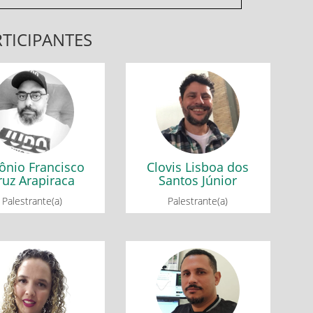
TICIPANTES
ônio Francisco
Clovis Lisboa dos
ruz Arapiraca
Santos Júnior
entas Computacionais
Mesa redonda: Matemática
nsino de Ciências e
sustentabilidade e inclusão
Matemática
social
ônio Francisco
Clovis Lisboa dos
Minicurso 4: O
ruz Arapiraca
Santos Júnior
desenvolvimento lógico-
histórico do conhecimento
Palestrante(a)
Palestrante(a)
geométrico: perpectivas para
o ensino de Geometria
reyd Cardoso
Jaime Batista de
Mattos
Souza
edonda: Em defesa da
Minicurso 1: Recurso de
ersidade e inclusão
realidade aumentada do