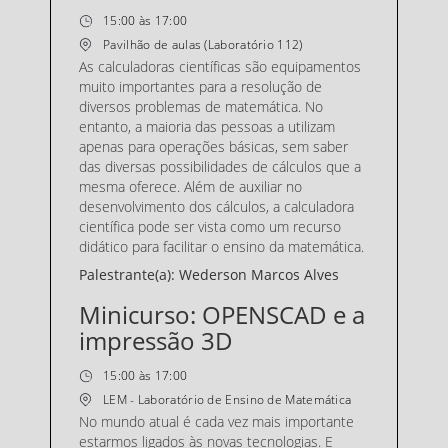
Vendas até 05/12/2019
15:00 às 17:00
Minicurso: Noções de Geometria e Funções com o Ge
Pavilhão de aulas (Laboratório 112)
oGebra - Parte II
0
R$ 0,00
(+ R$ 0,00 taxa)
As calculadoras científicas são equipamentos
Vendas até 05/12/2019
muito importantes para a resolução de
diversos problemas de matemática. No
Minicurso: Recursos da Plataforma GeoGebra: ativida
des interativas em grupo
0
entanto, a maioria das pessoas a utilizam
R$ 0,00
(+ R$ 0,00 taxa)
apenas para operações básicas, sem saber
Vendas até 05/12/2019
das diversas possibilidades de cálculos que a
Minicurso: Abordagens e metodologias utilizadas pelo
mesma oferece. Além de auxiliar no
s alunos do PIBID Interdisciplinar de Matemática/Físic
desenvolvimento dos cálculos, a calculadora
a da UFVJM para o ensino de unidades de medidas e u
0
nidades derivadas. (Parte 1)
científica pode ser vista como um recurso
R$ 0,00
(+ R$ 0,00 taxa)
didático para facilitar o ensino da matemática.
Vendas até 05/12/2019
Palestrante(a): Wederson Marcos Alves
Minicurso: Abordagens e metodologias utilizadas pelo
s alunos do PIBID Interdisciplinar de Matemática/Físic
Minicurso: OPENSCAD e a
a da UFVJM para o ensino de unidades de medidas e u
0
nidades derivadas - Parte 2
impressão 3D
R$ 0,00
(+ R$ 0,00 taxa)
Vendas até 05/12/2019
15:00 às 17:00
Minicurso: Dispositivos de contagem do tempo: Algum
as histórias e experimentações - Parte 1
0
LEM - Laboratório de Ensino de Matemática
R$ 0,00
(+ R$ 0,00 taxa)
No mundo atual é cada vez mais importante
Vendas até 05/12/2019
estarmos ligados às novas tecnologias​. E