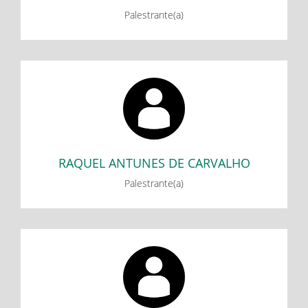
Palestrante(a)
RAQUEL ANTUNES DE CARVALHO
Minicurso: Abordagens e metodologias utilizadas pelos
alunos do PIBID Interdisciplinar de Matemática/Física da
UFVJM para o ensino de unidades de medidas e unidades
derivadas. (Parte 1)
RAQUEL ANTUNES DE CARVALHO
Palestrante(a)
Rhayne Ingrid Alves Souza
Minicurso: Dispositivos de contagem do tempo: Algumas
histórias e experimentações - Parte 1
Minicurso: Dispositivos de contagem do tempo: Algumas