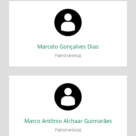
Marcelo Gonçalves Dias
Minicurso: Dispositivos de contagem do tempo: Algumas
histórias e experimentações - Parte 1
Minicurso: Dispositivos de contagem do tempo: Algumas
histórias e experimentações - Parte 2
Marcelo Gonçalves Dias
Palestrante(a)
Marco Antônio Alchaar Guimarães
Minicurso: Introdução à programação e robótica com o
Arduino
Marco Antônio Alchaar Guimarães
Palestrante(a)