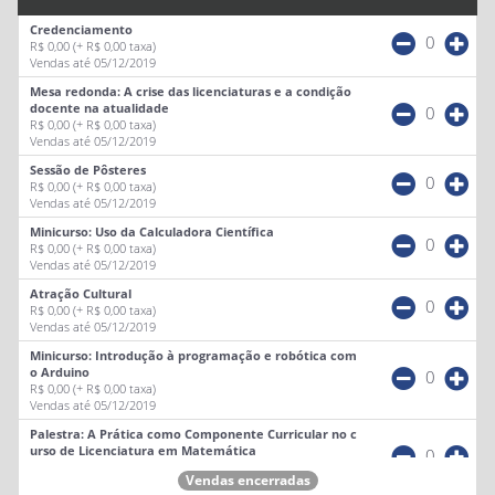
Credenciamento
0
R$ 0,00
(+ R$ 0,00 taxa)
Vendas até 05/12/2019
Mesa redonda: A crise das licenciaturas e a condição
docente na atualidade
0
R$ 0,00
(+ R$ 0,00 taxa)
Vendas até 05/12/2019
Sessão de Pôsteres
0
R$ 0,00
(+ R$ 0,00 taxa)
Vendas até 05/12/2019
Minicurso: Uso da Calculadora Científica
0
R$ 0,00
(+ R$ 0,00 taxa)
Vendas até 05/12/2019
Atração Cultural
0
R$ 0,00
(+ R$ 0,00 taxa)
Vendas até 05/12/2019
Minicurso: Introdução à programação e robótica com
o Arduino
0
R$ 0,00
(+ R$ 0,00 taxa)
Vendas até 05/12/2019
Palestra: A Prática como Componente Curricular no c
urso de Licenciatura em Matemática
0
R$ 0,00
(+ R$ 0,00 taxa)
Vendas encerradas
Vendas até 05/12/2019