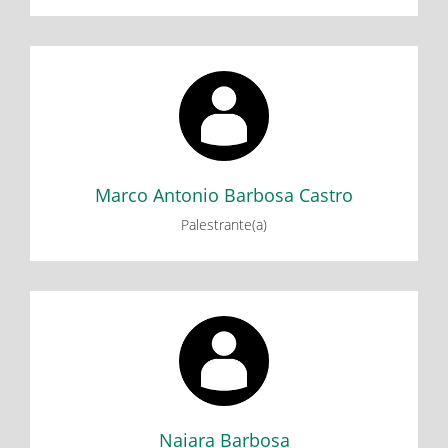
Marco Antonio Barbosa Castro
Minicurso: Introdução à programação e robótica com o
Arduino
Marco Antonio Barbosa Castro
Palestrante(a)
Naiara Barbosa
Minicurso: A Educação das Mulheres nos Livros Didáticos:
Três lições sobre o cuidar de si.
Naiara Barbosa