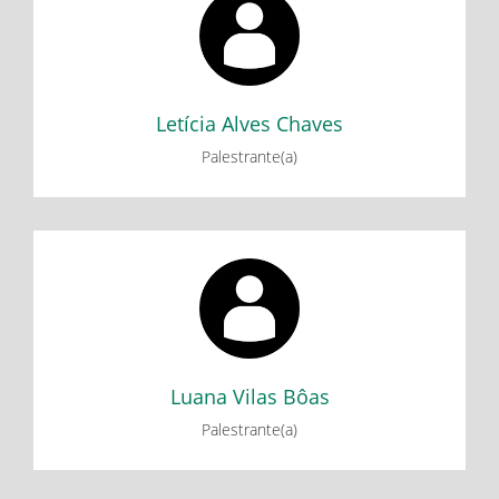
Minicurso: Dispositivos de contagem do tempo: Algumas
histórias e experimentações - Parte 1
Minicurso: Dispositivos de contagem do tempo: Algumas
histórias e experimentações - Parte 2
Letícia Alves Chaves
Palestrante(a)
Luana Vilas Bôas
Minicurso: Abordagens e metodologias utilizadas pelos
alunos do PIBID Interdisciplinar de Matemática/Física da
UFVJM para o ensino de unidades de medidas e unidades
derivadas. (Parte 1)
Luana Vilas Bôas
Palestrante(a)