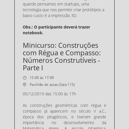
Minicurso: Dispositivos de contagem do tempo: Algum
quando pensamos em startups, uma
as histórias e experimentações - Parte 2
0
R$ 0,00
(+ R$ 0,00 taxa)
tecnologia que nos permite criar protótipos a
Vendas até 05/12/2019
baixo custo é a impressão 3D.
Obs.: O participante deverá trazer
notebook.
Minicurso: Construções
com Régua e Compasso:
Números Construtíveis -
Parte I
15:00 às 17:00
Pavilhão de aulas (Sala 115)
05/12/2019 das 15:00 às 17h
As construções geométricas com régua e
compasso já aparecem no século V a.C.,
época dos pitagóricos, e tiveram grande
importância no desenvolvimento da
Matemática grega. A escola pitagórica,