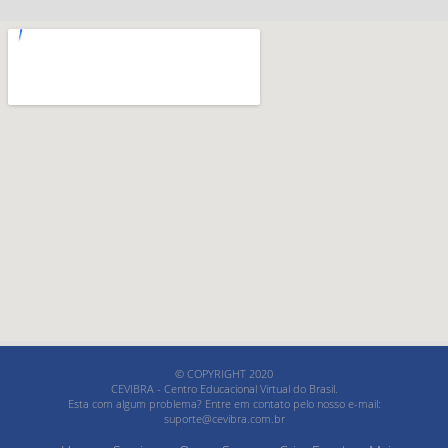
© COPYRIGHT 2020
CEVIBRA - Centro Educacional Virtual do Brasil.
Esta com algum problema? Entre em contato pelo nosso e-mail:
suporte@cevibra.com.br