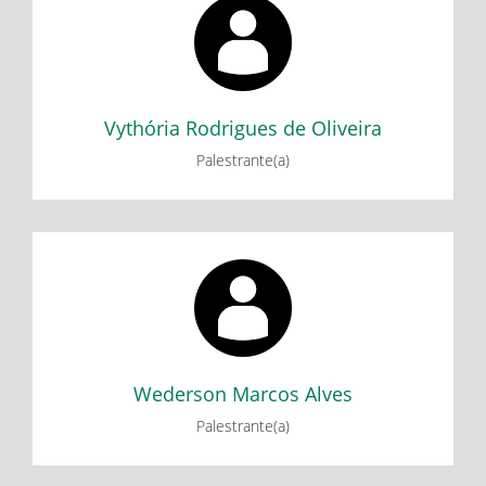
Minicurso: Dispositivos de contagem do tempo: Algumas
histórias e experimentações - Parte 1
Minicurso: Dispositivos de contagem do tempo: Algumas
histórias e experimentações - Parte 2
Vythória Rodrigues de Oliveira
Palestrante(a)
Wederson Marcos Alves
Minicurso: Uso da Calculadora Científica
Minicurso: Cubo Mágico
Wederson Marcos Alves
Palestrante(a)