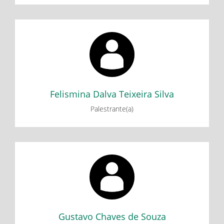
Felismina Dalva Teixeira Silva
Minicurso: A Educação das Mulheres nos Livros Didáticos:
Três lições sobre o cuidar de si.
Felismina Dalva Teixeira Silva
Palestrante(a)
Gustavo Chaves de Souza
Minicurso: Introdução à criação de aplicativos: App
Inventor
Gustavo Chaves de Souza