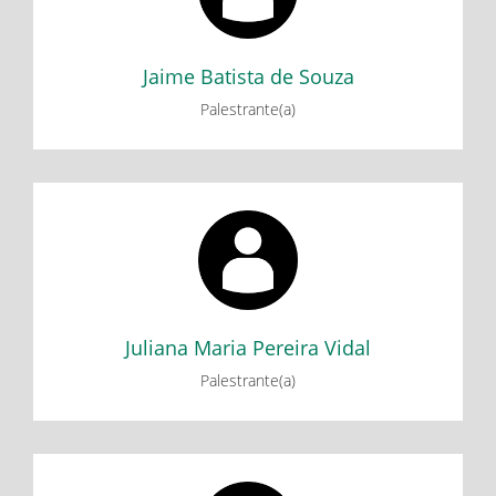
Jaime Batista de Souza
Palestrante(a)
Juliana Maria Pereira Vidal
Minicurso: Introdução à criação de aplicativos: App
Inventor
Juliana Maria Pereira Vidal
Palestrante(a)
Letícia Alves Chaves