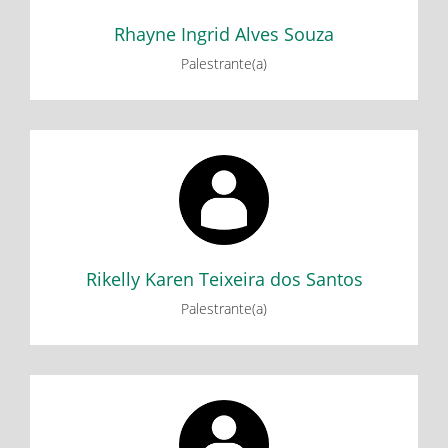
histórias e experimentações - Parte 2
Rhayne Ingrid Alves Souza
Palestrante(a)
Rikelly Karen Teixeira dos Santos
Minicurso: Dispositivos de contagem do tempo: Algumas
histórias e experimentações - Parte 1
Minicurso: Dispositivos de contagem do tempo: Algumas
histórias e experimentações - Parte 2
Rikelly Karen Teixeira dos Santos
Palestrante(a)
Ryan Mendes Nunes
Minicurso: Introdução à criação de aplicativos: App
Inventor