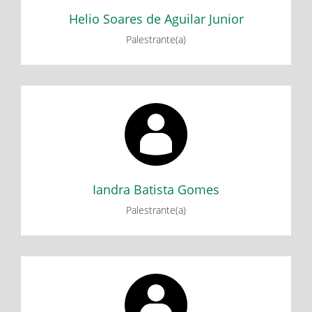
Helio Soares de Aguilar Junior
Palestrante(a)
Iandra Batista Gomes
Minicurso: Dispositivos de contagem do tempo: Algumas
histórias e experimentações - Parte 2
Minicurso: Dispositivos de contagem do tempo: Algumas
histórias e experimentações - Parte 1
Iandra Batista Gomes
Palestrante(a)
Jaime Batista de Souza
Minicurso: Recursos da Plataforma GeoGebra: atividades
interativas em grupo