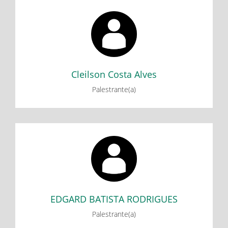
Cleilson Costa Alves
Minicurso: Noções de Geometria e Funções com o
GeoGebra - Parte I
Cleilson Costa Alves
Palestrante(a)
EDGARD BATISTA RODRIGUES
Minicurso: Dispositivos de contagem do tempo: Algumas
histórias e experimentações - Parte 1
Minicurso: Dispositivos de contagem do tempo: Algumas
histórias e experimentações - Parte 2
EDGARD BATISTA RODRIGUES
Palestrante(a)