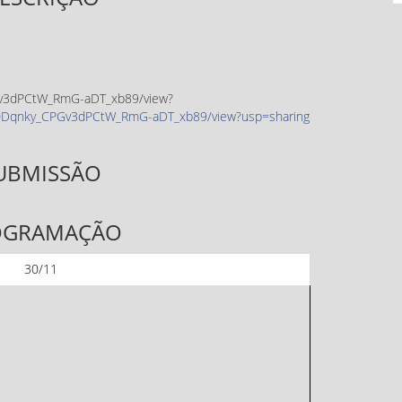
CPGv3dPCtW_RmG-aDT_xb89/view?
/1z60Dqnky_CPGv3dPCtW_RmG-aDT_xb89/view?usp=sharing
UBMISSÃO
OGRAMAÇÃO
30/11