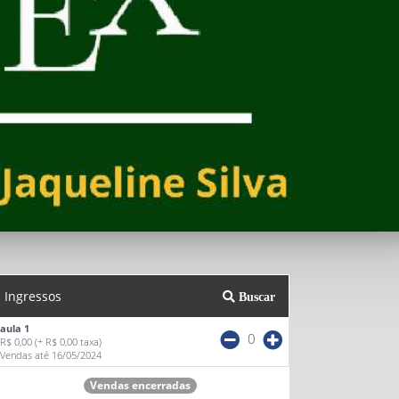
Ingressos
Buscar
aula 1
0
R$ 0,00
(+ R$ 0,00 taxa)
Vendas até 16/05/2024
Vendas encerradas