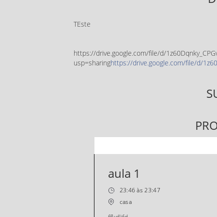
TEste
https://drive.google.com/file/d/1z60Dqnky_
usp=sharing
https://drive.google.com/file/d
S
PR
aula 1
23:46 às 23:47
casa