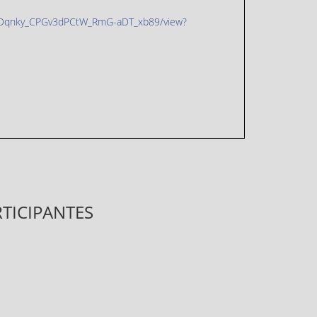
1z60Dqnky_CPGv3dPCtW_RmG-aDT_xb89/view?
TICIPANTES