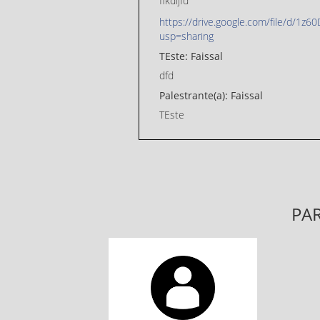
ffkdljfd
https://drive.google.com/file/d/
usp=sharing
TEste: Faissal
dfd
Palestrante(a): Faissal
TEste
PAR
Faissal
aula 1