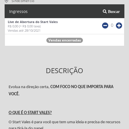
Sindcomércio
Ingressos
Buscar
Live de Abertura do Start Vales
0
R$ 0,00
(+ R$ 0,00 taxa)
Vendas até 28/10/2021
Vendas encerradas
DESCRIÇÃO
Evolua na direção certa,
COM FOCO NO QUE IMPORTA PARA
VOCÊ.
O QUE É O START VALES?
O Start Vales é para você que tem uma ideia e precisa de recursos
para tirá-la do papel.