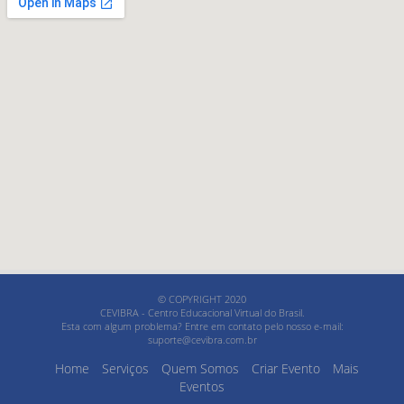
© COPYRIGHT 2020
CEVIBRA - Centro Educacional Virtual do Brasil.
Esta com algum problema? Entre em contato pelo nosso e-mail:
suporte@cevibra.com.br
Home
Serviços
Quem Somos
Criar Evento
Mais
Eventos