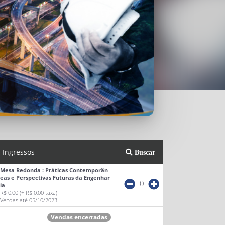
Ingressos
Buscar
Mesa Redonda : Práticas Contemporân
eas e Perspectivas Futuras da Engenhar
0
ia
R$ 0,00
(+ R$ 0,00 taxa)
Vendas até 05/10/2023
Vendas encerradas