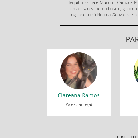
Jequitinhonha e Mucuri - Campus Mu
temas: saneamento básico, geoproc
engenheiro hídrico na Geovales e na 
PAR
Clareana Ramos
Mesa Redonda : Práticas
Mesa
Contemporâneas e
C
Perspectivas Futuras da
Pers
Engenharia
Clareana Ramos
Palestrante(a)
ENTR