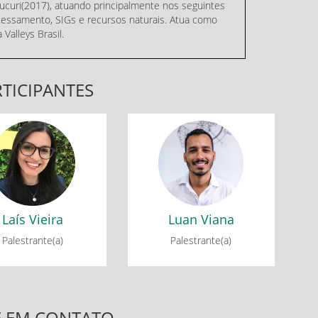
curi(2017), atuando principalmente nos seguintes
essamento, SIGs e recursos naturais. Atua como
Valleys Brasil.
TICIPANTES
Laís Vieira
Luan Viana
 Redonda : Práticas
Mesa Redonda : Práticas
ontemporâneas e
Contemporâneas e
pectivas Futuras da
Perspectivas Futuras da
Engenharia
Engenharia
Laís Vieira
Luan Viana
Palestrante(a)
Palestrante(a)
E EM CONTATO