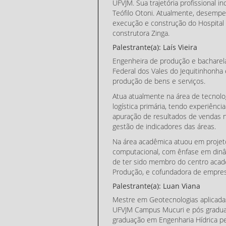
UFVJM. Sua trajetória profissional 
Teófilo Otoni. Atualmente, desempe
execução e construção do Hospital
construtora Zinga.
Palestrante(a): Laís Vieira
Engenheira de produção e bacharela
Federal dos Vales do Jequitinhonh
produção de bens e serviços.
Atua atualmente na área de tecnolo
logística primária, tendo experiênci
apuração de resultados de vendas 
gestão de indicadores das áreas.
Na área acadêmica atuou em projet
computacional, com ênfase em dinâ
de ter sido membro do centro acad
Produção, e cofundadora de empresa
Palestrante(a): Luan Viana
Mestre em Geotecnologias aplicadas
UFVJM Campus Mucuri e pós gradu
graduação em Engenharia Hídrica pe