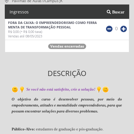
Pavilhão de Aulas I/Campus JK
Ingressos
Buscar
FORA DA CAIXA: O EMPREENDEDORISMO COMO FERRA
MENTA DE TRANSFORMAÇÃO PESSOAL
0
R$ 0,00
(+ R$ 0,00 taxa)
Vendas até 08/05/2023
Vendas encerradas
DESCRIÇÃO
Se você não está satisfeito, crie a solução!
O objetivo do curso é desenvolver pessoas, por meio do
empoderamento, atitudes e mentalidade empreendedoras, para que
possam encontrar soluções para diversos problemas.
Público-Alvo:
estudantes de graduação e pós-graduação.