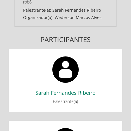
robô
Palestrante(a): Sarah Fernandes Ribeiro
Organizador(a): Wederson Marcos Alves
PARTICIPANTES
Sarah Fernandes Ribeiro
Oficina de Robótica para Iniciantes: uma contribuição para
o ensino de lógica e programação
Sarah Fernandes Ribeiro
Palestrante(a)
Wederson Marcos Alves