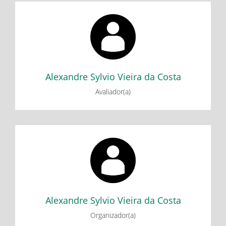
Alexandre Sylvio Vieira da Costa
FOSSA SÉPTICA BIODIGESTORA: uma alternativa de baixo
custo ao saneamento rural
Alexandre Sylvio Vieira da Costa
Avaliador(a)
Alexandre Sylvio Vieira da Costa
Incidência de Doenças Notificadas e Vinculadas aos
Recursos Hídricos (Esquistossomose) na Região de Saúde
de Ipatinga.
Alexandre Sylvio Vieira da Costa
Organizador(a)