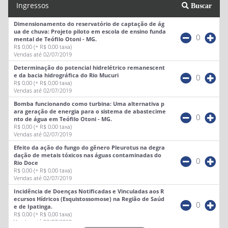
Ingressos
Buscar
Dimensionamento do reservatório de captação de ág
ua de chuva: Projeto piloto em escola de ensino funda
0
mental de Teófilo Otoni - MG.
R$ 0,00
(+ R$ 0,00 taxa)
Vendas até 02/07/2019
Determinação do potencial hidrelétrico remanescent
e da bacia hidrográfica do Rio Mucuri
0
R$ 0,00
(+ R$ 0,00 taxa)
Vendas até 02/07/2019
Bomba funcionando como turbina: Uma alternativa p
ara geração de energia para o sistema de abastecime
0
nto de água em Teófilo Otoni - MG.
R$ 0,00
(+ R$ 0,00 taxa)
Vendas até 02/07/2019
Efeito da ação do fungo do gênero Pleurotus na degra
dação de metais tóxicos nas águas contaminadas do
0
Rio Doce
R$ 0,00
(+ R$ 0,00 taxa)
Vendas até 02/07/2019
Incidência de Doenças Notificadas e Vinculadas aos R
ecursos Hídricos (Esquistossomose) na Região de Saúd
0
e de Ipatinga.
R$ 0,00
(+ R$ 0,00 taxa)
Vendas até 02/07/2019