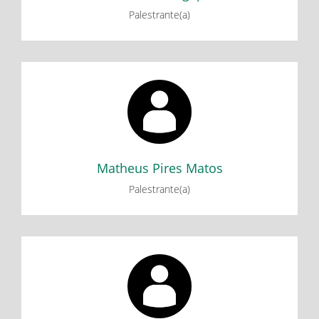
Palestrante(a)
Matheus Pires Matos
I CICLO DE DEBATES DO GEDEB: Reflexões sobre a
formação nacional a partir de Caio Prado Jr.
Florestan Fernandes e Celso Furtado
Matheus Pires Matos
Palestrante(a)
Olavo José da Silva
I CICLO DE DEBATES DO GEDEB: Reflexões sobre a
formação nacional a partir de Caio Prado Jr.
Florestan Fernandes e Celso Furtado