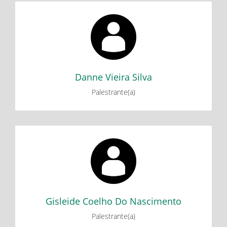
Danne Vieira Silva
I CICLO DE DEBATES DO GEDEB: Reflexões sobre a
formação nacional a partir de Caio Prado Jr.
Florestan Fernandes e Celso Furtado
Danne Vieira Silva
Palestrante(a)
Gisleide Coelho Do Nascimento
I CICLO DE DEBATES DO GEDEB: Reflexões sobre a
formação nacional a partir de Caio Prado Jr.
Florestan Fernandes e Celso Furtado
Gisleide Coelho Do Nascimento
Palestrante(a)