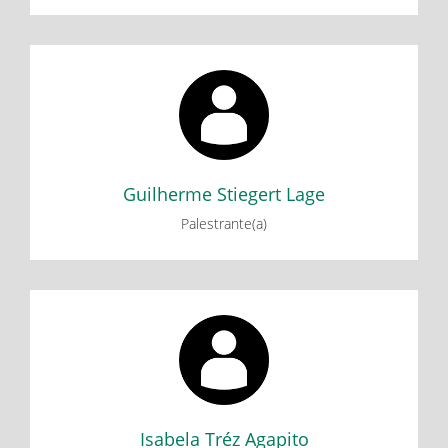
Guilherme Stiegert Lage
I CICLO DE DEBATES DO GEDEB: Reflexões sobre a
formação nacional a partir de Caio Prado Jr.
Florestan Fernandes e Celso Furtado
Guilherme Stiegert Lage
Palestrante(a)
Isabela Tréz Agapito
I CICLO DE DEBATES DO GEDEB: Reflexões sobre a
formação nacional a partir de Caio Prado Jr.
Florestan Fernandes e Celso Furtado
Isabela Tréz Agapito