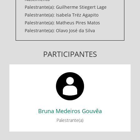
Palestrante(a): Guilherme Stiegert Lage
Palestrante(a): Isabela Tréz Agapito
Palestrante(a): Matheus Pires Matos
Palestrante(a): Olavo José da Silva
PARTICIPANTES
Bruna Medeiros Gouvêa
I CICLO DE DEBATES DO GEDEB: Reflexões sobre a
formação nacional a partir de Caio Prado Jr.
Florestan Fernandes e Celso Furtado
Bruna Medeiros Gouvêa
Palestrante(a)