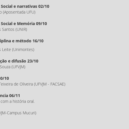
Social e narrativas 02/10
vo (Aposentada UFU)
 Social e Memória 09/10
s Santos (UNIR)
ciplina e método 16/10
us Leite (Unimontes)
ição e difusão 23/10
 Souza (UFVJM)
30/10
Teixeira de Oliveira (UFVJM - FACSAE)
ência 06/11
com a história oral.
FVJM-Campus Mucuri)