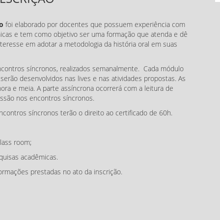
to
foi elaborado por docentes que possuem experiência com
micas e tem como objetivo ser uma formação que atenda e dê
eresse em adotar a metodologia da história oral em suas
encontros síncronos, realizados semanalmente. Cada módulo
rão desenvolvidos nas lives e nas atividades propostas. As
hora e meia. A parte assíncrona ocorrerá com a leitura de
cussão nos encontros síncronos.
ontros síncronos terão o direito ao certificado de 60h.
class room;
squisas acadêmicas.
formações prestadas no ato da inscrição.