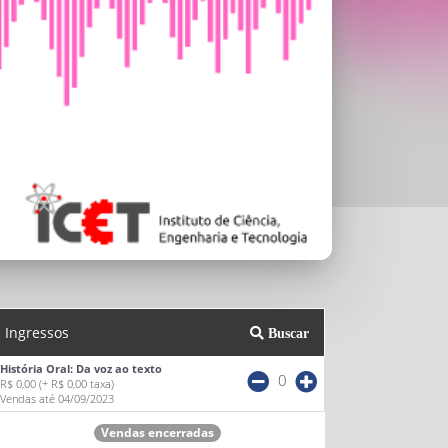
Ingressos
Buscar
História Oral: Da voz ao texto
0
R$ 0,00
(+ R$ 0,00 taxa)
Vendas até 04/09/2023
Vendas encerradas