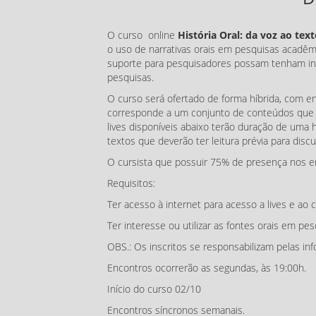
O
curso online
História Oral: da voz ao tex
o uso de narrativas orais em pesquisas acadê
suporte para pesquisadores possam tenham int
pesquisas.
O curso será ofertado de forma híbrida, com 
corresponde a um conjunto de conteúdos que se
lives disponíveis abaixo terão duração de uma 
textos que deverão ter leitura prévia para dis
O cursista que possuir 75% de presença nos enc
Requisitos:
Ter acesso à internet para acesso a lives e ao 
Ter interesse ou utilizar as fontes orais em pe
OBS.: Os inscritos se responsabilizam pelas in
Encontros ocorrerão as segundas, às 19:00h.
Início do curso 02/10
Encontros síncronos semanais.