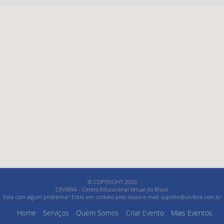
© COPYRIGHT 2020
CEVIBRA - Centro Educacional Virtual do Brasil.
Esta com algum problema? Entre em contato pelo nosso e-mail:
suporte@cevibra.com.br
Home
Serviços
Quem Somos
Criar Evento
Mais Eventos