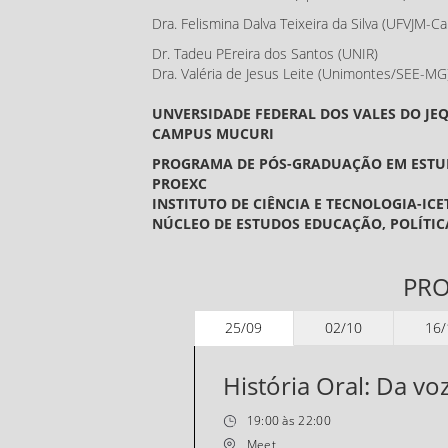
Dra. Felismina Dalva Teixeira da Silva (UFVJM-
Dr. Tadeu PEreira dos Santos (UNIR)
Dra. Valéria de Jesus Leite (Unimontes/SEE-MG
UNVERSIDADE FEDERAL DOS VALES DO J
CAMPUS MUCURI
PROGRAMA DE PÓS-GRADUAÇÃO EM ESTU
PROEXC
INSTITUTO DE CIÊNCIA E TECNOLOGIA-ICE
NÚCLEO DE ESTUDOS EDUCAÇÃO, POLÍTIC
PR
25/09
02/10
16/
História Oral: Da vo
19:00 às 22:00
Meet