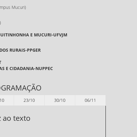
Campus Mucuri)
)
EQUITINHONHA E MUCURI-UFVJM
DOS RURAIS-PPGER
T
AS E CIDADANIA-NUPPEC
OGRAMAÇÃO
10
23/10
30/10
06/11
z ao texto